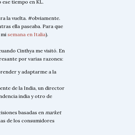
o ese tiempo en KL.
a la vuelta. #obviamente.
ntras ella paseaba. Para que
n mi
semana en Italia
).
cuando Cinthya me visitó. En
eresante por varias razones:
prender y adaptarme a la
nte de la India, un director
ndencia india y otro de
cisiones basadas en
market
cias de los consumidores