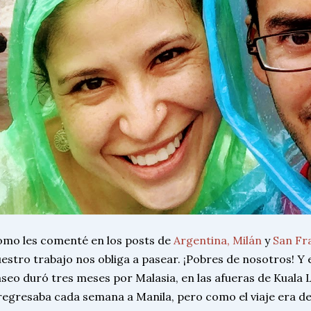
mo les comenté en los posts de
Argentina,
Milán
y
San Fr
estro trabajo nos obliga a pasear. ¡Pobres de nosotros! Y 
seo duró tres meses por Malasia, en las afueras de Kuala L
regresaba cada semana a Manila, pero como el viaje era d