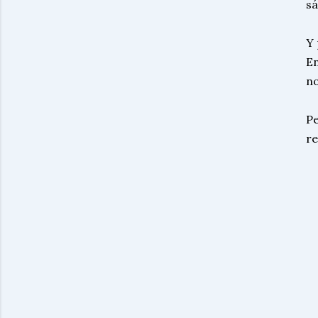
sá
Y 
En
no
Pe
re