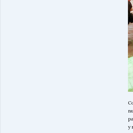
Co
nu
pa
y 