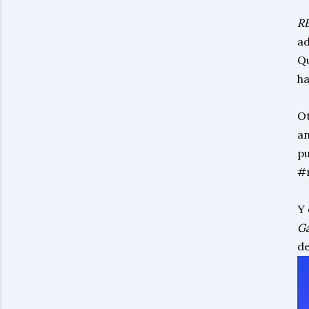
RE
ad
Qu
ha
Ot
an
pu
#m
Y 
Ga
de