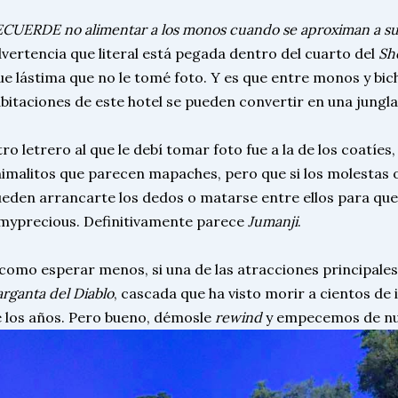
CUERDE no alimentar a los monos cuando se aproximan a su
vertencia que literal está pegada dentro del cuarto del
Sh
e lástima que no le tomé foto. Y es que entre monos y bich
bitaciones de este hotel se pueden convertir en una jungl
ro letrero al que le debí tomar foto fue a la de los coatíes
imalitos que parecen mapaches, pero que si los molestas o
eden arrancarte los dedos o matarse entre ellos para qu
yprecious. Definitivamente parece
Jumanji
.
como esperar menos, si una de las atracciones principales
rganta del Diablo
, cascada que ha visto morir a cientos de 
 los años. Pero bueno, démosle
rewind
y empecemos de nu