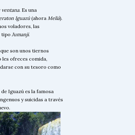
 ventana
. Es una
eraton Iguazú
(ahora
Meliá
).
os voladores, las
a tipo
Jumanji
.
, que son unos tiernos
 les ofreces comida,
edarse con su tesoro como
 de Iguazú es la famosa
ingenuos y suicidas a través
evo.