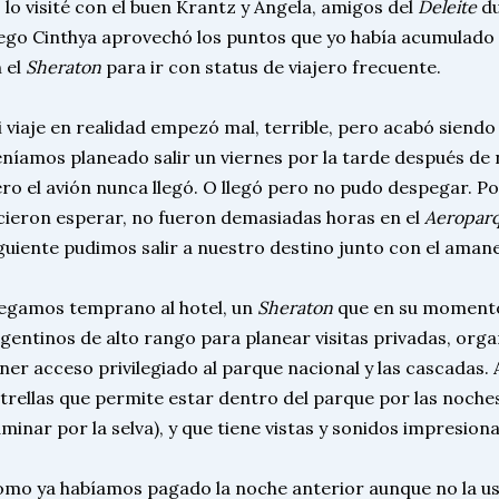
 lo visité con el buen Krantz y Ángela, amigos del
Deleite
du
ego Cinthya aprovechó los puntos que yo había acumulado
 el
Sheraton
para ir con status de viajero frecuente.
 viaje en realidad empezó mal, terrible, pero acabó siendo 
níamos planeado salir un viernes por la tarde después de n
ro el avión nunca llegó. O llegó pero no pudo despegar. P
cieron esperar, no fueron demasiadas horas en el
Aeropar
guiente pudimos salir a nuestro destino junto con el aman
egamos temprano al hotel, un
Sheraton
que en su momento
gentinos de alto rango para planear visitas privadas, organ
ner acceso privilegiado al parque nacional y las cascadas. 
trellas que permite estar dentro del parque por las noche
minar por la selva), y que tiene vistas y sonidos impresion
mo ya habíamos pagado la noche anterior aunque no la us