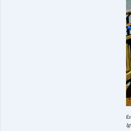
Ér
Ig