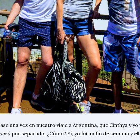
ase una vez en nuestro viaje a Argentina, que Cinthya y yo
uazú
por separado. ¿Cómo? Sí, yo fui un fin de semana y ell