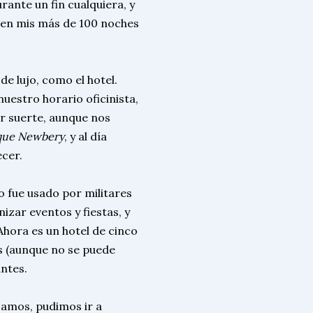
rante un fin cualquiera, y
 en mis más de 100 noches
de lujo, como el hotel.
uestro horario oficinista,
or suerte, aunque nos
que Newbery
, y al día
ecer.
 fue usado por militares
izar eventos y fiestas, y
Ahora es un hotel de cinco
s (aunque no se puede
antes.
amos, pudimos ir a