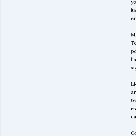
yo
lu
en
Mi
Te
pe
hi
si
Ll
ar
te
es
ca
Co