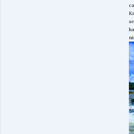
ca
Kr
se
ha
ni